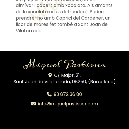
almívar i cobert amb xocolata. Als amants
de la xocolata no us defraudarà. Podeu
prendre-ho amb Caprici del Cardener, un
licor de mores fet també a Sant Joan de
Vilatorrada.
Miquel Pastisser
C/ Major, 21,
Sant Joan de Vilatorrada
,
08250
,
(Barcelona)
93 872 36 80
info
miquelpastisser.com