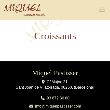
Croissants
Miquel Pastisser
C/ Major, 21,
Sant Joan de Vilatorrada
,
08250
,
(Barcelona)
93 872 36 80
info
miquelpastisser.com