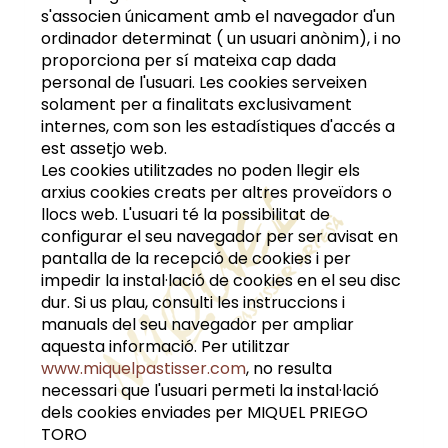
s'associen únicament amb el navegador d'un
ordinador determinat ( un usuari anònim), i no
proporciona per sí mateixa cap dada
personal de l'usuari. Les cookies serveixen
solament per a finalitats exclusivament
internes, com son les estadístiques d'accés a
est assetjo web.
Les cookies utilitzades no poden llegir els
arxius cookies creats per altres proveïdors o
llocs web. L'usuari té la possibilitat de
configurar el seu navegador per ser avisat en
pantalla de la recepció de cookies i per
impedir la instal·lació de cookies en el seu disc
dur. Si us plau, consulti les instruccions i
manuals del seu navegador per ampliar
aquesta informació. Per utilitzar
www.miquelpastisser.com
, no resulta
necessari que l'usuari permeti la instal·lació
dels cookies enviades per
MIQUEL PRIEGO
TORO