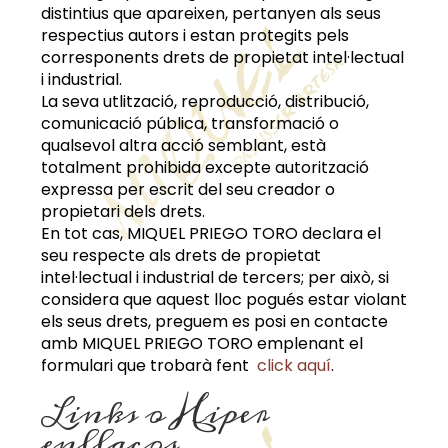
distintius que apareixen, pertanyen als seus
respectius autors i estan protegits pels
corresponents drets de propietat intel·lectual
i industrial.
La seva utlització, reproducció, distribució,
comunicació pública, transformació o
qualsevol altra acció semblant, està
totalment prohibida excepte autorització
expressa per escrit del seu creador o
propietari dels drets.
En tot cas,
MIQUEL PRIEGO TORO
declara el
seu respecte als drets de propietat
intel·lectual i industrial de tercers; per això, si
considera que aquest lloc pogués estar violant
els seus drets, preguem es posi en contacte
amb
MIQUEL PRIEGO TORO
emplenant el
formulari que trobarà fent
click aquí
.
Links o Hiper
enllaços