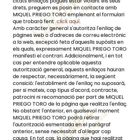
citats enllaços pogués estar violant els seus
drets, preguem es posin en contacte amb
MIQUEL PRIEGO TORO
emplenant el formulari
que trobarà fent
click aquí
.
Amb caràcter general s'autoritza l'enllaç de
pàgines web o d'adreces de correu electrònic
a la web, excepció feta d'aqueslls supòsits en
els quals, expressament
MIQUEL PRIEGO TORO
manifesti el contrari. Addicionalment, i en tot
cas per entendre aplicable aquesta
autorització general, aquests enllaços hauran
de respectar, necessàriament, la següent
consició: l'establiment de l'enllaç no suposarà,
per si mateix, cap tipus d'acord, contracte,
patrocini ni recomanació per part de
MIQUEL
PRIEGO TORO
de la pàgina que realitza l'enllaç.
No obstant l'anterior, en qualsevol moment
MIQUEL PRIEGO TORO
podrà retirar
l'autorització esmentada en el paràgraf
anterior, sense necessitat d'al·legar cap
causa. En tot cas, la pàgina que hagi realitzat