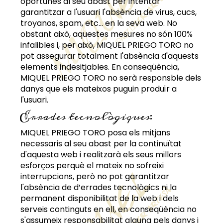
oportunes al seu abast per intentar
garantitzar a l'usuari l'absència de virus, cucs,
troyanos, spam, etc... en la seva web. No
obstant això, aquestes mesures no són 100%
infalibles i, per això,
MIQUEL PRIEGO TORO
no
pot assegurar totalment l'absència d'aquests
elements indesitjables. En conseqüència,
MIQUEL PRIEGO TORO
no serà responsble dels
danys que els mateixos puguin produïr a
l'usuari.
Errades tecnològiques:
MIQUEL PRIEGO TORO
posa els mitjans
necessaris al seu abast per la continuïtat
d'aquesta web i realitzarà els seus millors
esforços perquè el mateix no sofreixi
interrupcions, però no pot garantitzar
l'absència de d’errades tecnològics ni la
permanent disponibilitat de la web i dels
serveis continguts en ell, en conseqüència no
s'assumeix responsabilitat alguna pels danys i