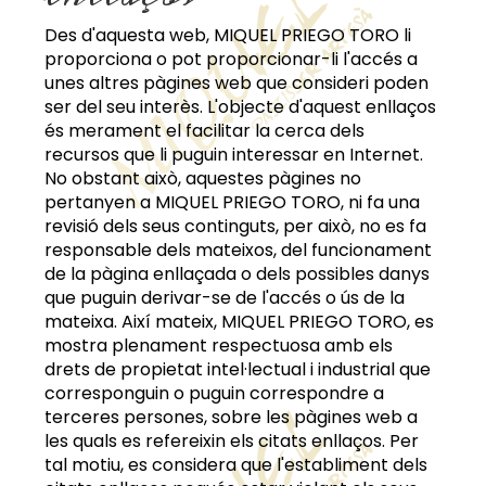
Des d'aquesta web,
MIQUEL PRIEGO TORO
li
proporciona o pot proporcionar-li l'accés a
unes altres pàgines web que consideri poden
ser del seu interès. L'objecte d'aquest enllaços
és merament el facilitar la cerca dels
recursos que li puguin interessar en Internet.
No obstant això, aquestes pàgines no
pertanyen a
MIQUEL PRIEGO TORO
, ni fa una
revisió dels seus continguts, per això, no es fa
responsable dels mateixos, del funcionament
de la pàgina enllaçada o dels possibles danys
que puguin derivar-se de l'accés o ús de la
mateixa. Així mateix,
MIQUEL PRIEGO TORO
, es
mostra plenament respectuosa amb els
drets de propietat intel·lectual i industrial que
corresponguin o puguin correspondre a
terceres persones, sobre les pàgines web a
les quals es refereixin els citats enllaços. Per
tal motiu, es considera que l'establiment dels