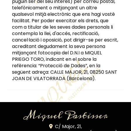
puguin ser del seu interés) per correu postal,
telefònicament o mitjançant un altre
qualsevol mitjà electrònic que ens hagi vostè
facilitat. Per poder exercitar els drets, que
com a titular de les seves dades personals li
contempla la llei, d'accés, rectificació,
cancel·lació i oposició, pot dirigir-se per escrit,
acreditant degudament la seva persona
mitjançant fotocopia del D.N.I a
MIQUEL
PRIEGO TORO
, indicant en el sobre la
refèrencia: “Protecció de Dades”, en la
següent adreça:
CALLE MAJOR, 21
,
08250
SANT
JOAN DE VILATORRADA
(
Barcelona
).
Miquel Pastisser
C/ Major, 21,