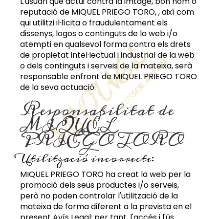
L'usuari que actuï contra la imtage, bon nom o
reputació de
MIQUEL PRIEGO TORO
, , així com
qui utilitzi il·lícita o fraudulentament els
dissenys, logos o continguts de la web i/o
atempti en qualsevol forma contra els drets
de propietat intel·lectual i industrial de la web
o dels continguts i serveis de la mateixa, serà
responsable enfront de
MIQUEL PRIEGO TORO
de la seva actuació.
Responsabilitat de
MIQUEL
PRIEGO TORO
Utilització incorrecte:
MIQUEL PRIEGO TORO
ha creat la web per la
promoció dels seus productes i/o serveis,
però no poden controlar l'utilització de la
mateixa de forma diferent a la prevista en el
present Avís Legal; per tant, l'accés i l'ús