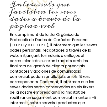
Interessats que
faciliten les seves
dades a través de la
pàgina web
En compliment de la Llei Orgànica de
Protecció de Dades de Caràcter Personal
(L.O.P.D y R.D.L.O.P.D), li informem que les seves
dades personals, recaptades a través de la
web, mitjançant formularis o enllaços al
correu electrònic, seran tractats amb les
finalitats de: gestió de clients potencials,
contactes y acciones de comunicació
comercial, poden ser allotjats en els fitxers
corresponents. Finalment, li informen que les
seves dades seran conservades en els fitxers
de la nostre empresa amb la finalitat de
realitzar un seguiment comercial i mantenir-li
informat ( sobre serveis i productes que