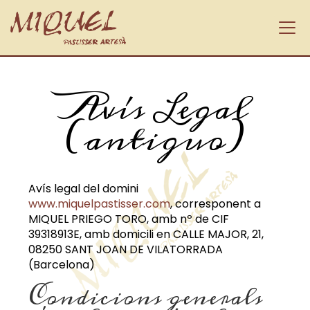
Avís Legal
(antiguo)
Avís legal del domini
www.miquelpastisser.com
, corresponent a
MIQUEL PRIEGO TORO
, amb nº de CIF
39318913E
, amb domicili en
CALLE MAJOR, 21
,
08250
SANT JOAN DE VILATORRADA
(
Barcelona
)
Condicions generals