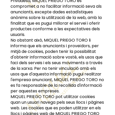
Privadesa,
MIQUEL PRIEGO TORO
es
compromet a no facilitar informació seva als
anunciants, excepte dades estadístiques
anònims sobre la utilització de la web, amb la
finalitat que es pugui millorar el servei i oferir
productes conforme a les expectatives dels
usuaris.
No obstant això,
MIQUEL PRIEGO TORO
li
informa que els anunciants i proveïdors, per
mitjà de cookies, poden tenir la possibilitat
d'obtenir informació sobre vostè, els usos que
faci dels serveis i els seus moviments a través
de la xarxa. Per no tenir vinculació amb els
usos que d'aquesta informació pugui realitzar
l'empresa anunciant,
MIQUEL PRIEGO TORO
no
es fa responsable de la recollida d'informació
per aquestes empreses.
MIQUEL PRIEGO TORO
pot utilitzar cookies
quan un usuari navega pels seus llocs i pàgines
web. Les cookies que es poden utilitzar en els
llocs i pàgines web de
MIQUEL PRIEGO TORO