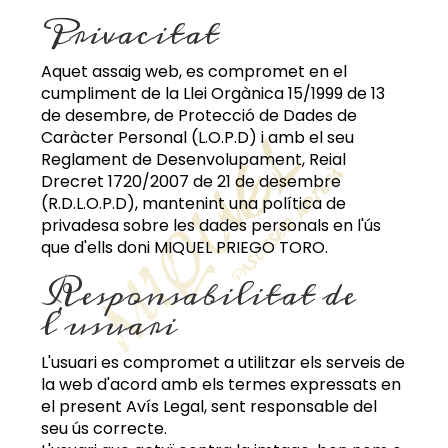
Privacitat
Aquet assaig web, es compromet en el
cumpliment de la Llei Orgànica 15/1999 de 13
de desembre, de Protecció de Dades de
Caràcter Personal (L.O.P.D) i amb el seu
Reglament de Desenvolupament, Reial
Drecret 1720/2007 de 21 de desembre
(R.D.L.O.P.D), mantenint una política de
privadesa sobre les dades personals en l'ús
que d'ells doni
MIQUEL PRIEGO TORO
.
Responsabilitat de
l'usuari
L'usuari es compromet a utilitzar els serveis de
la web d'acord amb els termes expressats en
el present Avís Legal, sent responsable del
seu ús correcte.